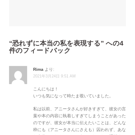
ビ
ゲ
ー
シ
ョ
“
恐れずに本当の私を表現する
” への4
ン
件のフィードバック
Rima
より:
2021年3月24日 9:51 AM
こんにちは！
いつも気になって時たま覗いていました。
私は以前、アニータさんが好きすぎて、彼女の言
葉や本の内容に執着しすぎてしまうことがあった
のですが、彼女が本当に伝えたいことは、どんな
枠にも（アニータさんにさえも）囚われず、あな