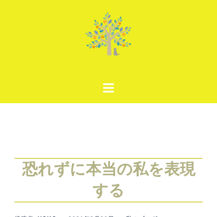
コ
ン
テ
ン
ツ
へ
ス
キ
ッ
プ
恐れずに本当の私を表現
する