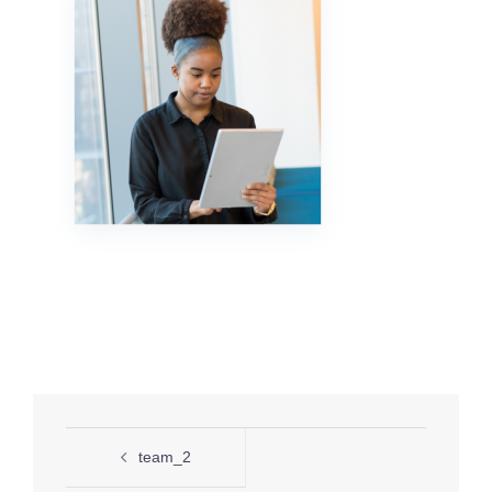
投
team_2
稿