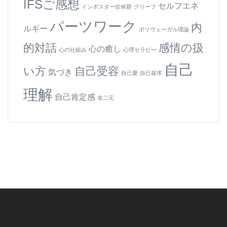
IFSご感想
セルフエネ
インポスター症候群
グリーフ
パーツワーク
内
ルギー
ポリヴェーガル理論
的対話
感情の扱
心の癒し
心の仕組み
心理セラピー
自己
い方
自己受容
気づき
自己愛
自己探求
理解
自己肯定感
非二元