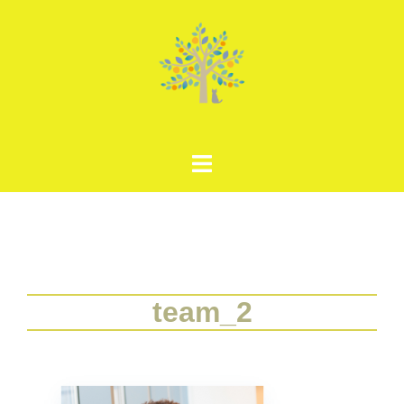
コ
ン
テ
ン
ツ
へ
ス
キ
ッ
プ
team_2