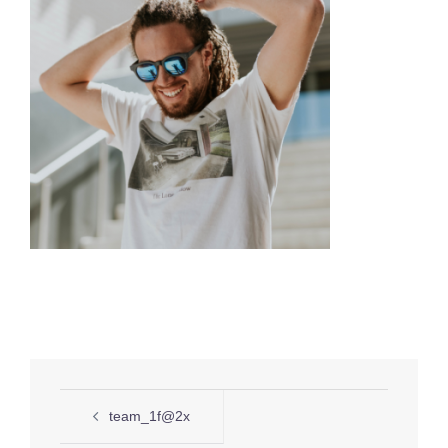
投
team_1f@2x
稿