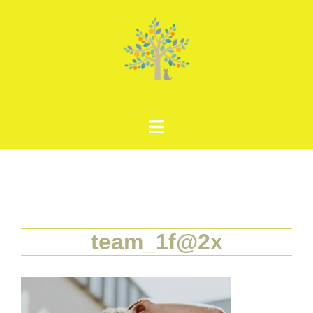
コ
ン
テ
ン
ツ
へ
ス
キ
ッ
プ
team_1f@2x