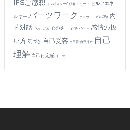
IFSご感想
セルフエネ
インポスター症候群
グリーフ
パーツワーク
内
ルギー
ポリヴェーガル理論
的対話
感情の扱
心の癒し
心の仕組み
心理セラピー
自己
い方
自己受容
気づき
自己愛
自己探求
理解
自己肯定感
非二元