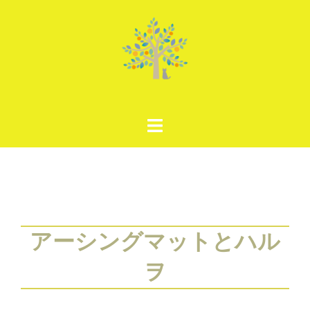
コ
ン
テ
ン
ツ
へ
ス
キ
ッ
プ
アーシングマットとハル
ヲ