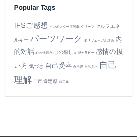
Popular Tags
IFSご感想
セルフエネ
インポスター症候群
グリーフ
パーツワーク
内
ルギー
ポリヴェーガル理論
的対話
感情の扱
心の癒し
心の仕組み
心理セラピー
自己
い方
自己受容
気づき
自己愛
自己探求
理解
自己肯定感
非二元