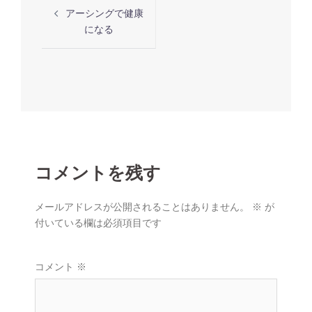
投
アーシングで健康
稿
になる
ナ
ビ
ゲ
ー
シ
ョ
ン
コメントを残す
メールアドレスが公開されることはありません。
※
が
付いている欄は必須項目です
コメント
※