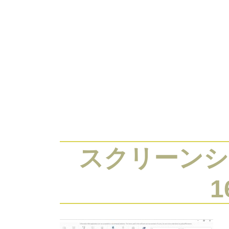
コ
ン
テ
ン
ツ
へ
ス
ホーム
プロフィール
ブログ
IFS 内
キ
ッ
プ
スクリーンショッ
1