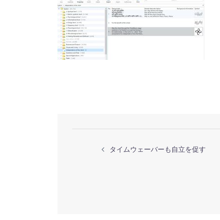
投
タイムウェーバーも自立を促す
稿
ナ
ビ