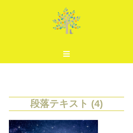
コ
ン
テ
ン
ツ
へ
ス
キ
ッ
プ
段落テキスト (4)