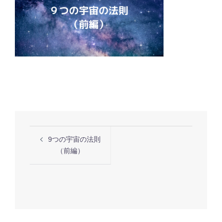
投
9つの宇宙の法則
稿
（前編）
ナ
ビ
ゲ
ー
シ