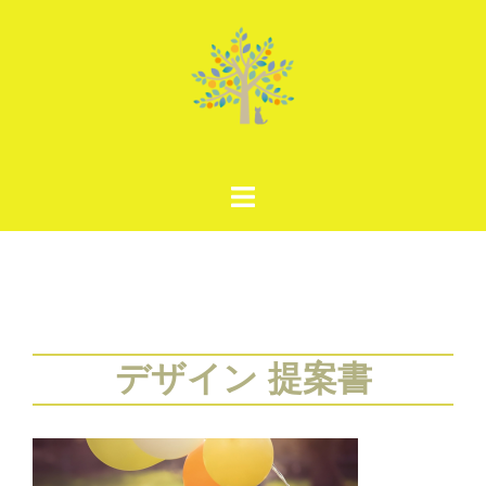
コ
ン
テ
ン
ツ
へ
ス
キ
ッ
プ
デザイン 提案書