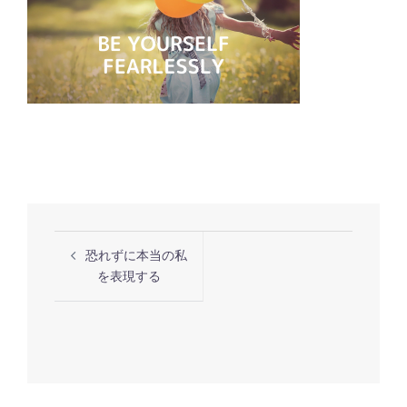
投
恐れずに本当の私
稿
を表現する
ナ
ビ
ゲ
ー
シ