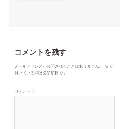
ナ
ビ
ゲ
ー
シ
ョ
コメントを残す
ン
メールアドレスが公開されることはありません。
※
が
付いている欄は必須項目です
コメント
※