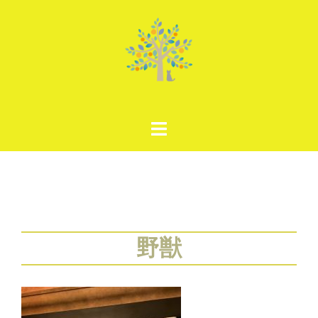
コ
ン
テ
ン
ツ
へ
ス
キ
ッ
プ
野獣