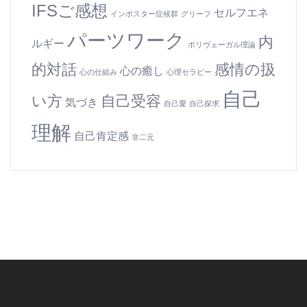
IFSご感想
セルフエネ
インポスター症候群
グリーフ
パーツワーク
内
ルギー
ポリヴェーガル理論
的対話
感情の扱
心の癒し
心の仕組み
心理セラピー
自己
い方
自己受容
気づき
自己愛
自己探求
理解
自己肯定感
非二元