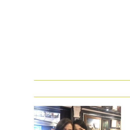
コ
ン
テ
ン
ツ
へ
ス
ホーム
プロフィール
ブログ
IFS 内
キ
ッ
プ