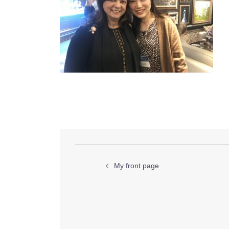
投
My front page
稿
ナ
ビ