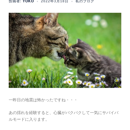
投稿者:
YOKO
2022年3月18日
私のブログ
一昨日の地震は怖かったですね・・・
あの揺れを経験すると、心臓がバクバクして一気にサバイバ
ルモードに入ります。