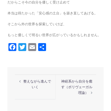
だからこそ今の自分を優しく受け止めて
本当は得たかった「安心感の土台」を築き直してあげる。
そこから外の世界を探索していけば、
もっと優しくて明るい世界が広がっているかもしれません。
Facebook
Twitter
Email
共
有
投
整えながら進んで
神経系から自分を癒
稿
いく
す（ポリヴェーガル
ナ
理論）
ビ
ゲ