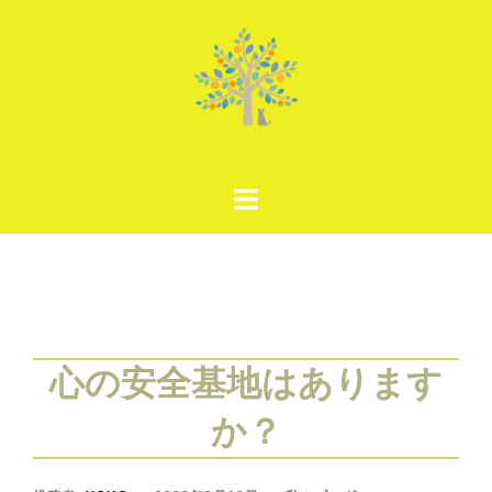
コ
ン
テ
ン
ツ
へ
ス
キ
ッ
プ
心の安全基地はあります
か？