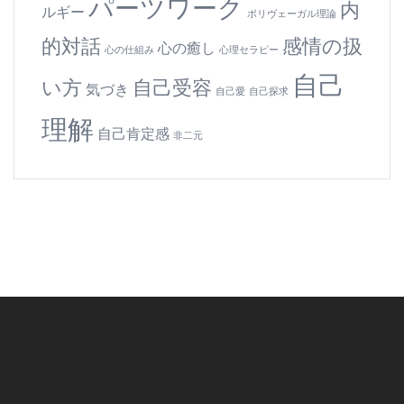
パーツワーク
内
ルギー
ポリヴェーガル理論
的対話
感情の扱
心の癒し
心の仕組み
心理セラピー
自己
い方
自己受容
気づき
自己愛
自己探求
理解
自己肯定感
非二元