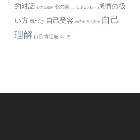
的対話
感情の扱
心の癒し
心の仕組み
心理セラピー
自己
い方
自己受容
気づき
自己愛
自己探求
理解
自己肯定感
非二元