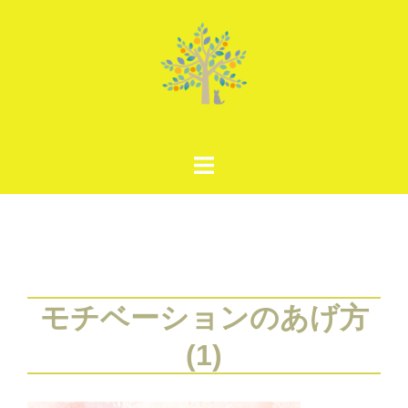
コ
ン
テ
ン
ツ
へ
ス
キ
ッ
プ
モチベーションのあげ方
(1)