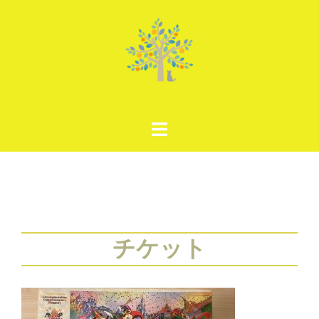
コ
ン
テ
ン
ツ
へ
ス
キ
ッ
プ
チケット