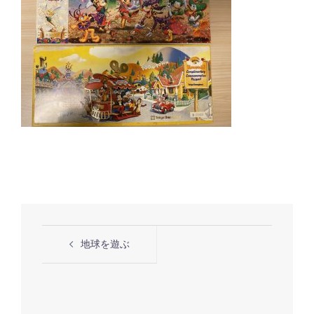
投
地球を遊ぶ
稿
ナ
ビ