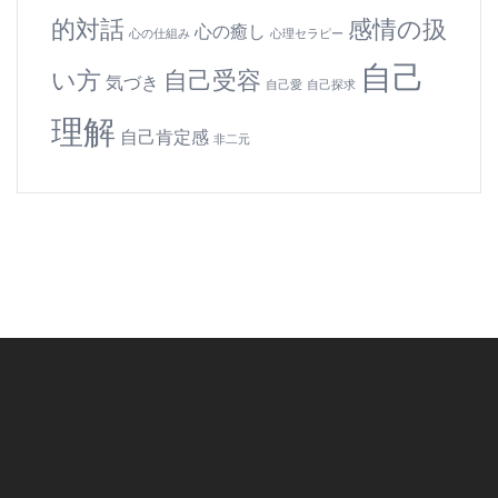
的対話
感情の扱
心の癒し
心の仕組み
心理セラピー
自己
い方
自己受容
気づき
自己愛
自己探求
理解
自己肯定感
非二元