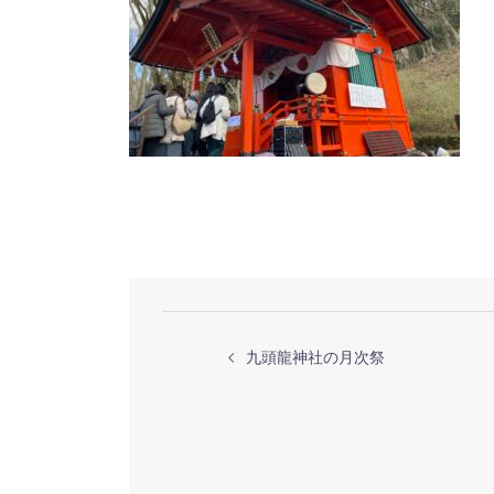
投
九頭龍神社の月次祭
稿
ナ
ビ