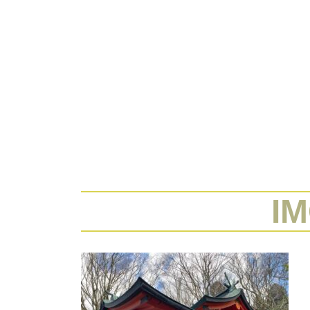
コ
ン
テ
ン
ツ
へ
ス
ホーム
プロフィール
ブログ
IFS 内
キ
ッ
プ
I