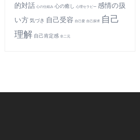
的対話
感情の扱
心の癒し
心の仕組み
心理セラピー
自己
い方
自己受容
気づき
自己愛
自己探求
理解
自己肯定感
非二元