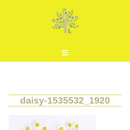
コ
ン
テ
ン
ツ
へ
ス
キ
ッ
プ
daisy-1535532_1920