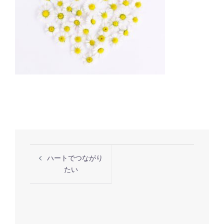
投
ハートでつながり
稿
たい
ナ
ビ
ゲ